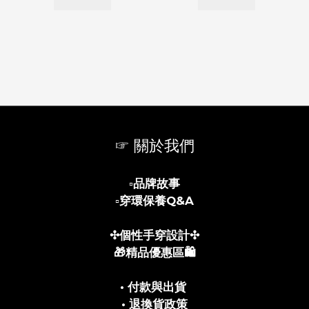
☞ 關於我們
▫️
品牌故事
▫️
穿環保養Q&A
✣個性手穿設計✣
🎁精品優惠區🛍️
• 付款與出貨
• 退換貨政策