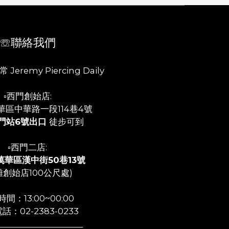
☏聯絡我們
 Jeremy Piercing Daily
▫️西門創始店:
華區中華路一段114巷4號
門站6號出口
徒步可到
▫️西門二店:
萬華區漢中街50巷13號
離創始店100公尺處)
間：13:00~00:00
話：02-2383-0233
_____________________