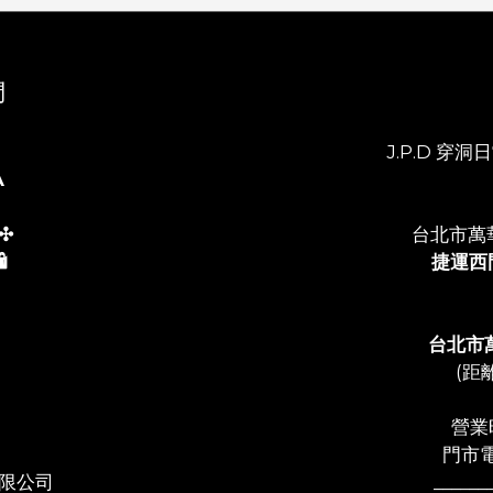
們
J.P.D 穿洞日常
A
✣
台北市萬
️
捷運西
台北市
(距
營業時
門市電
限公司
______