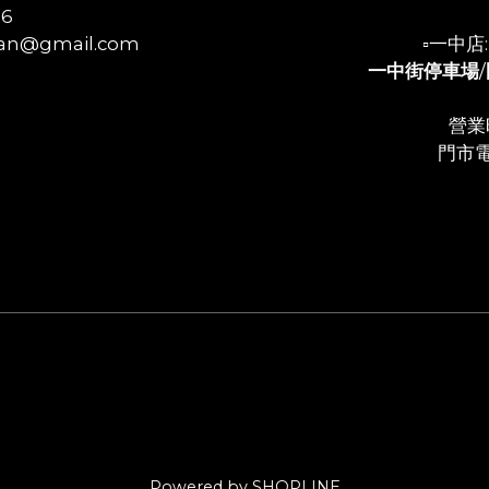
56
n@gmail.com
▫️一中
一中街停車場
/
營業時
門市電
Powered by SHOPLINE