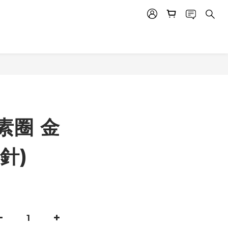
素圈 金
針)