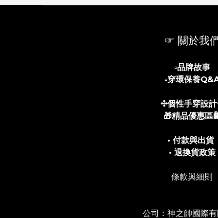
☞ 關於我
▫️
品牌故事
▫️
穿環保養Q&
✣個性手穿設計
🎁精品優惠區🛍
• 付款與出貨
• 退換貨政策
條款與細則
公司：神之帥國際有