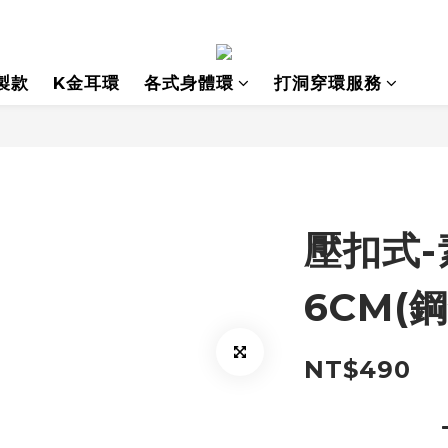
製款
K金耳環
各式身體環
打洞穿環服務
壓扣式-
6CM(鋼
NT$490