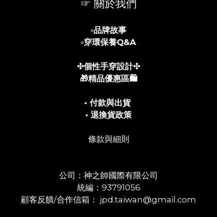
☞ 關於我們
▫️
品牌故事
▫️
穿環保養Q&A
✣個性手穿設計✣
🎁精品優惠區🛍️
• 付款與出貨
• 退換貨政策
條款與細則
公司：神之帥國際有限公司
統編：93791056
顧客反饋/合作信箱： jpd.taiwan@gmail.com