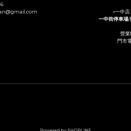
56
n@gmail.com
▫️一中
一中街停車場
/
營業時
門市電
Powered by SHOPLINE