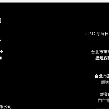
們
J.P.D 穿洞日常
A
✣
台北市萬
️
捷運西
台北市
(距
營業時
門市電
限公司
______