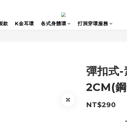
製款
K金耳環
各式身體環
打洞穿環服務
彈扣式-
2CM(鋼
NT$290