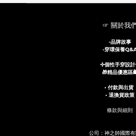
☞ 關於我
▫️
品牌故事
▫️
穿環保養Q&
✣個性手穿設計
🎁精品優惠區🛍
• 付款與出貨
• 退換貨政策
條款與細則
公司：神之帥國際有