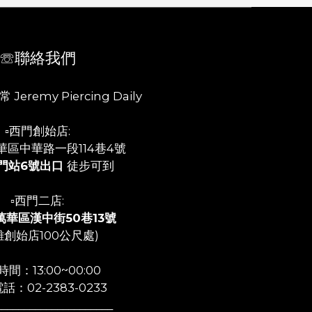
☏聯絡我們
 Jeremy Piercing Daily
▫️西門創始店:
華區中華路一段114巷4號
門站6號出口
徒步可到
▫️西門二店:
萬華區漢中街50巷13號
離創始店100公尺處)
間：13:00~00:00
話：02-2383-0233
_____________________