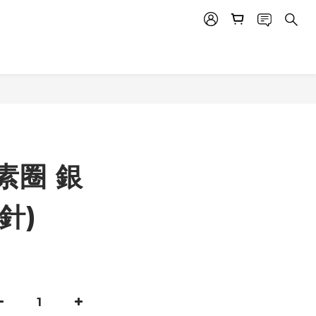
素圈 銀
針)