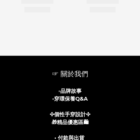
☞ 關於我們
▫️
品牌故事
▫️
穿環保養Q&A
✣個性手穿設計✣
🎁精品優惠區🛍️
• 付款與出貨