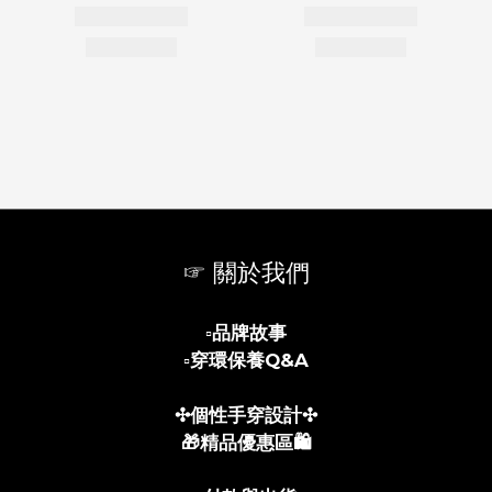
☞ 關於我們
▫️
品牌故事
▫️
穿環保養Q&A
✣個性手穿設計✣
🎁精品優惠區🛍️