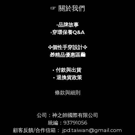
☞ 關於我們
▫️
品牌故事
▫️
穿環保養Q&A
✣個性手穿設計✣
🎁精品優惠區🛍️
• 付款與出貨
• 退換貨政策
條款與細則
公司：神之帥國際有限公司
統編：93791056
顧客反饋/合作信箱： jpd.taiwan@gmail.com