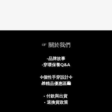
☞ 關於我們
▫️
品牌故事
▫️
穿環保養Q&A
✣個性手穿設計✣
🎁精品優惠區🛍️
• 付款與出貨
• 退換貨政策