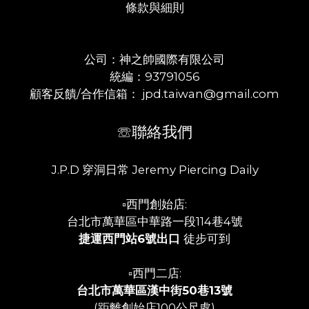
條款與細則
公司：神之帥國際有限公司
統編：93791056
顧客反饋/合作信箱： jpd.taiwan@gmail.com
☏聯絡我們
J.P.D 穿洞日常 Jeremy Piercing Daily
▫️西門創始店:
台北市萬華區中華路一段114巷4號
捷運西門站6號出口
徒步可到
▫️西門二店:
台北市萬華區漢中街50巷13號
(距離創始店100公尺處)