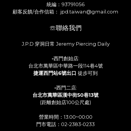
統編：93791056
顧客反饋/合作信箱： jpd.taiwan@gmail.com
☏聯絡我們
J.P.D 穿洞日常 Jeremy Piercing Daily
▫️西門創始店:
台北市萬華區中華路一段114巷4號
捷運西門站6號出口
徒步可到
▫️西門二店:
台北市萬華區漢中街50巷13號
(距離創始店100公尺處)
營業時間：13:00~00:00
門市電話：02-2383-0233