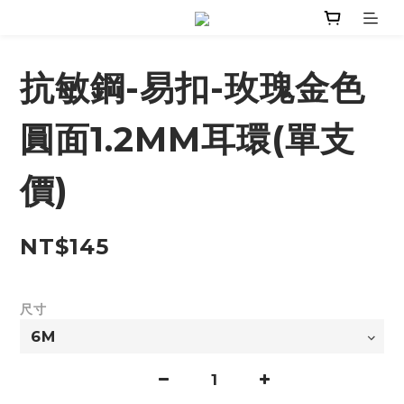
抗敏鋼-易扣-玫瑰金色
圓面1.2MM耳環(單支
價)
NT$145
尺寸