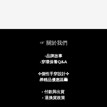
☞ 關於我們
▫️
品牌故事
▫️
穿環保養Q&A
✣個性手穿設計✣
🎁精品優惠區🛍️
• 付款與出貨
• 退換貨政策