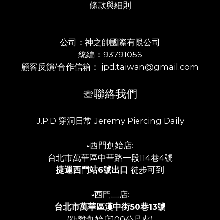
條款與細則
公司：神之帥國際有限公司
統編：93791056
顧客反饋/合作信箱： jpd.taiwan@gmail.com
☏聯絡我們
J.P.D 穿洞日常 Jeremy Piercing Daily
▫️西門創始店:
台北市萬華區中華路一段114巷4號
捷運西門站6號出口
徒步可到
▫️西門二店:
台北市萬華區漢中街50巷13號
(距離創始店100公尺處)