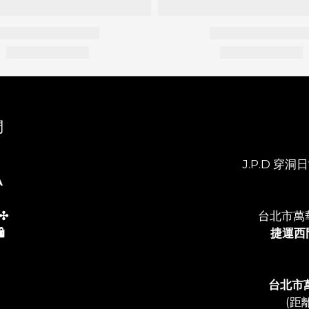
們
J.P.D 穿洞日常
A
✣
台北市萬
️
捷運西
台北市
(距