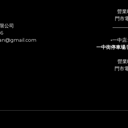
營業時
門市電
限公司
______
56
n@gmail.com
▫️一中
一中街停車場
/
營業時
門市電