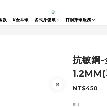
製款
K金耳環
各式身體環
打洞穿環服務
抗敏鋼-
1.2MM
NT$450
尺寸