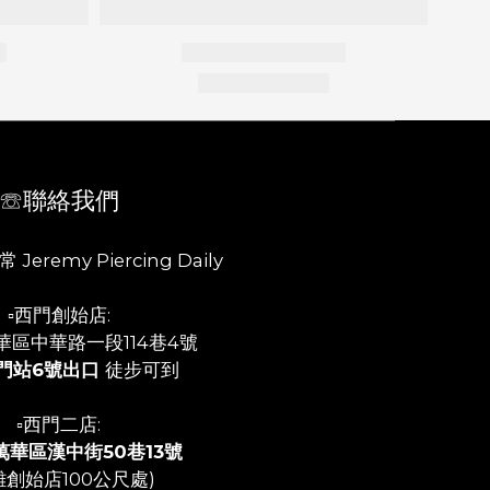
☏聯絡我們
 Jeremy Piercing Daily
▫️西門創始店:
華區中華路一段114巷4號
門站6號出口
徒步可到
▫️西門二店:
萬華區漢中街50巷13號
離創始店100公尺處)