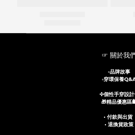
☞ 關於我
▫️
品牌故事
▫️
穿環保養Q&
✣個性手穿設計
🎁精品優惠區🛍
• 付款與出貨
• 退換貨政策