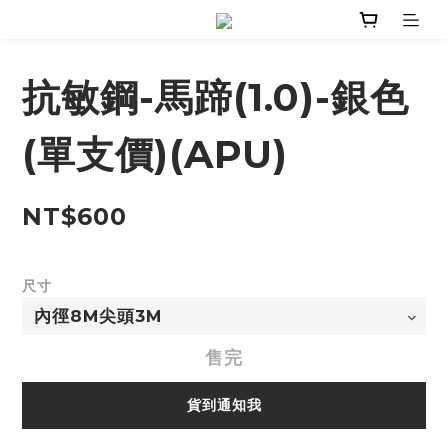
抗敏鋼-馬蹄(1.0)-銀色
(單支價)(APU)
NT$600
尺寸
售完
貨到通知我