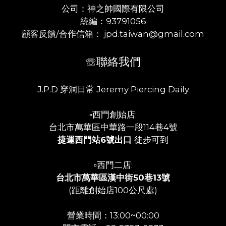
公司：神之帥國際有限公司
統編：93791056
顧客反饋/合作信箱： jpd.taiwan@gmail.com
☏聯絡我們
J.P.D 穿洞日常 Jeremy Piercing Daily
▫️西門創始店:
台北市萬華區中華路一段114巷4號
捷運西門站6號出口
徒步可到
▫️西門二店:
台北市萬華區漢中街50巷13號
(距離創始店100公尺處)
營業時間：13:00~00:00