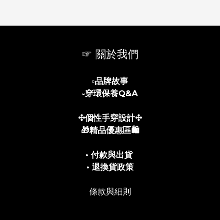
☞ 關於我們
▫️
品牌故事
▫️
穿環保養Q&A
✣個性手穿設計✣
🎁精品優惠區🛍️
• 付款與出貨
• 退換貨政策
條款與細則