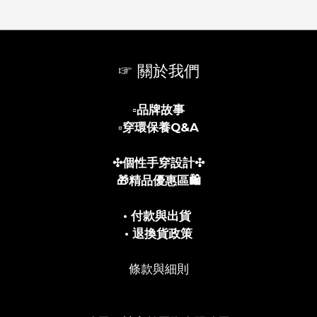
☞ 關於我們
▫️
品牌故事
▫️
穿環保養Q&A
✣個性手穿設計✣
🎁精品優惠區🛍️
• 付款與出貨
• 退換貨政策
條款與細則