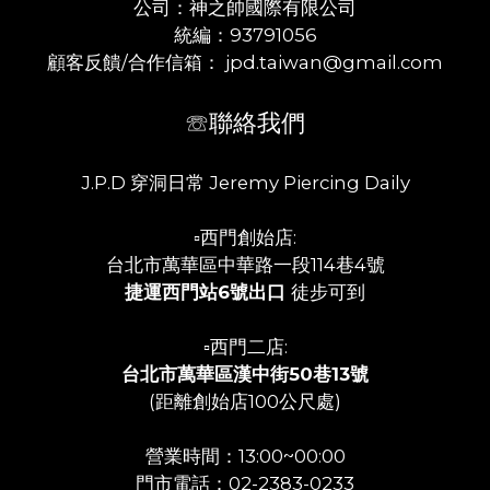
公司：神之帥國際有限公司
統編：93791056
顧客反饋/合作信箱： jpd.taiwan@gmail.com
☏聯絡我們
J.P.D 穿洞日常 Jeremy Piercing Daily
▫️西門創始店:
台北市萬華區中華路一段114巷4號
捷運西門站6號出口
徒步可到
▫️西門二店:
台北市萬華區漢中街50巷13號
(距離創始店100公尺處)
營業時間：13:00~00:00
門市電話：02-2383-0233