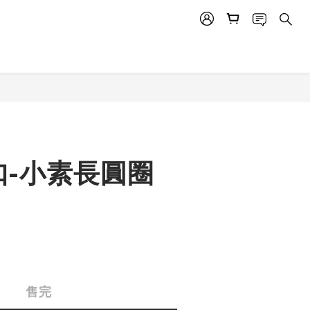
扣-小素長圓圈
)
售完