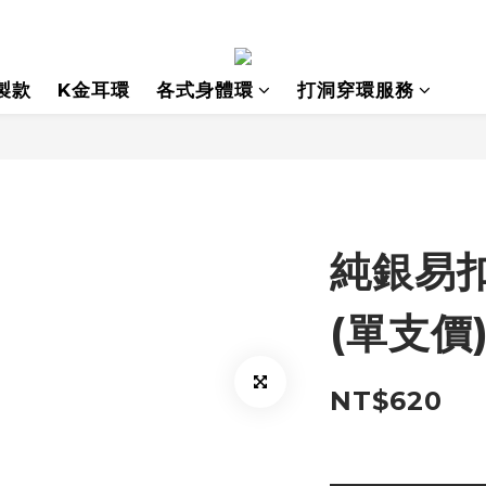
製款
K金耳環
各式身體環
打洞穿環服務
純銀易
(單支價
NT$620