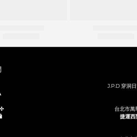
們
J.P.D 穿洞日常
A
✣
台北市萬
️
捷運西