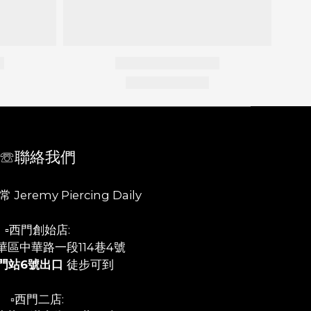
☏聯絡我們
 Jeremy Piercing Daily
▫️西門創始店:
華區中華路一段114巷4號
門站6號出口
徒步可到
▫️西門二店: