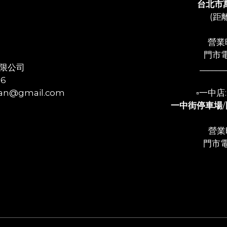
台北市
(距
營業時
門市電
限公司
______
56
n@gmail.com
▫️一中
一中街停車場
/
營業時
門市電