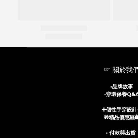
☞ 關於我
▫️
品牌故事
▫️
穿環保養Q&
✣個性手穿設計
🎁精品優惠區🛍
• 付款與出貨