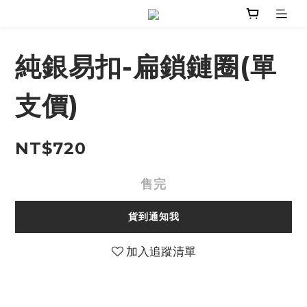
純銀易扣-扁鎖鏈圈(單
支價)
NT$720
售完
貨到通知我
加入追蹤清單