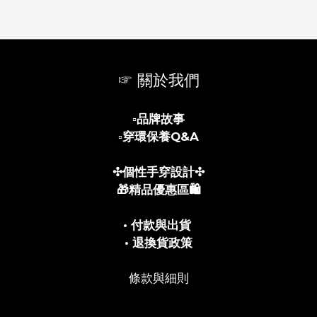
☞ 關於我們
▫️
品牌故事
▫️
穿環保養Q&A
✣個性手穿設計✣
🎁精品優惠區🛍️
• 付款與出貨
• 退換貨政策
條款與細則