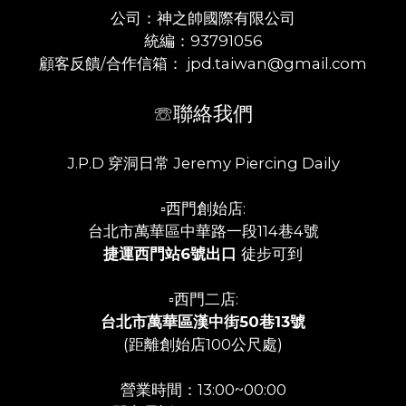
公司：神之帥國際有限公司
統編：93791056
顧客反饋/合作信箱： jpd.taiwan@gmail.com
☏聯絡我們
J.P.D 穿洞日常 Jeremy Piercing Daily
▫️西門創始店:
台北市萬華區中華路一段114巷4號
捷運西門站6號出口
徒步可到
▫️西門二店:
台北市萬華區漢中街50巷13號
(距離創始店100公尺處)
營業時間：13:00~00:00