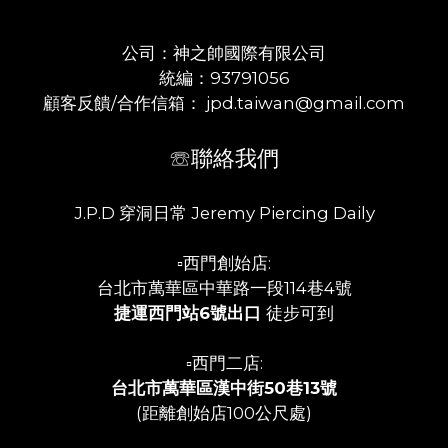
公司：神之帥國際有限公司
統編：93791056
顧客反饋/合作信箱： jpd.taiwan@gmail.com
☏聯絡我們
J.P.D 穿洞日常 Jeremy Piercing Daily
▫️西門創始店:
台北市萬華區中華路一段114巷4號
捷運西門站6號出口
徒步可到
▫️西門二店:
台北市萬華區漢中街50巷13號
(距離創始店100公尺處)