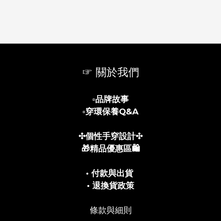
☞ 關於我們
▫️
品牌故事
▫️
穿環保養Q&A
✣個性手穿設計✣
🎁精品優惠區🛍️
• 付款與出貨
• 退換貨政策
條款與細則