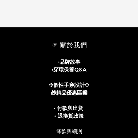
☞ 關於我們
▫️
品牌故事
▫️
穿環保養Q&A
✣個性手穿設計✣
🎁精品優惠區🛍️
• 付款與出貨
• 退換貨政策
條款與細則