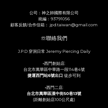
公司：神之帥國際有限公司
統編：93791056
顧客反饋/合作信箱： jpd.taiwan@gmail.com
☏聯絡我們
J.P.D 穿洞日常 Jeremy Piercing Daily
▫️西門創始店:
台北市萬華區中華路一段114巷4號
捷運西門站6號出口
徒步可到
▫️西門二店:
台北市萬華區漢中街50巷13號
(距離創始店100公尺處)