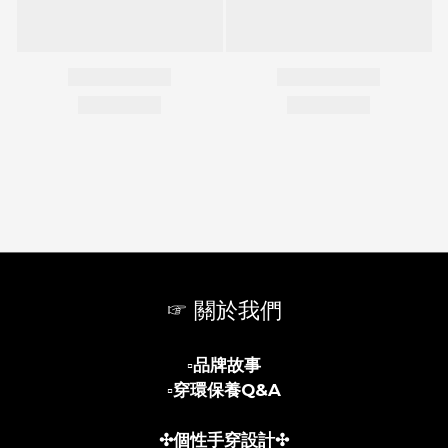
☞ 關於我們
▫️
品牌故事
▫️
穿環保養Q&A
✣個性手穿設計✣