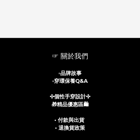
☞ 關於我們
▫️
品牌故事
▫️
穿環保養Q&A
✣個性手穿設計✣
🎁精品優惠區🛍️
• 付款與出貨
• 退換貨政策