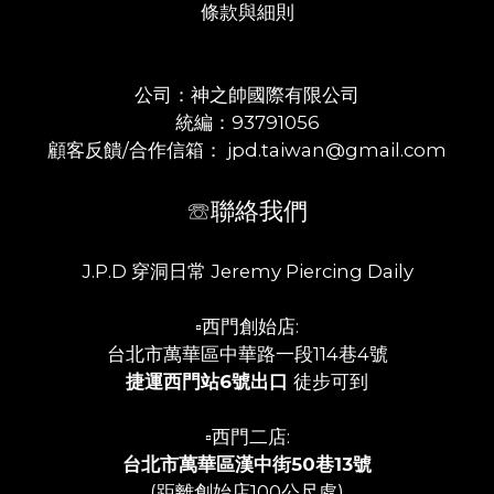
條款與細則
公司：神之帥國際有限公司
統編：93791056
顧客反饋/合作信箱： jpd.taiwan@gmail.com
☏聯絡我們
J.P.D 穿洞日常 Jeremy Piercing Daily
▫️西門創始店:
台北市萬華區中華路一段114巷4號
捷運西門站6號出口
徒步可到
▫️西門二店:
台北市萬華區漢中街50巷13號
(距離創始店100公尺處)