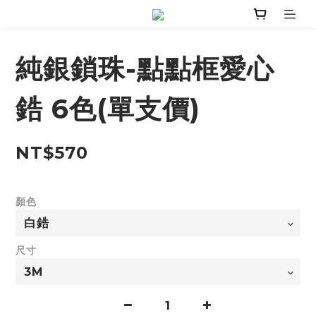
純銀鎖珠-點點框愛心
鋯 6色(單支價)
NT$570
顏色
尺寸