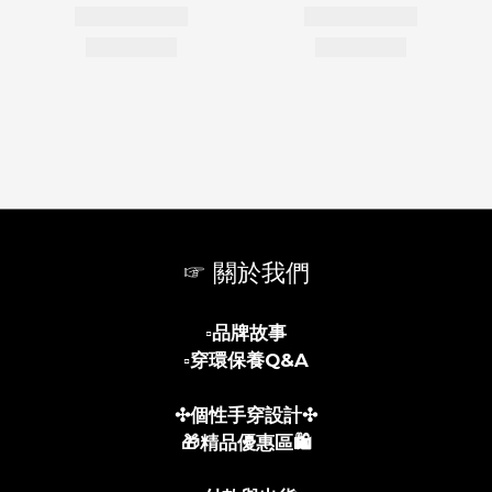
☞ 關於我們
▫️
品牌故事
▫️
穿環保養Q&A
✣個性手穿設計✣
🎁精品優惠區🛍️