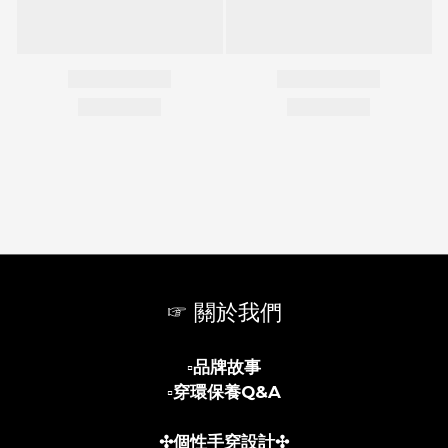
☞ 關於我們
▫️
品牌故事
▫️
穿環保養Q&A
✣個性手穿設計✣