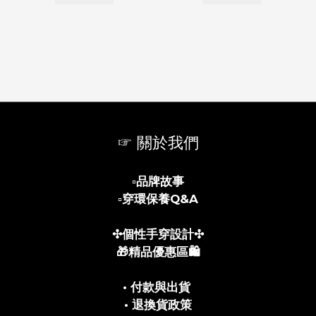
☞ 關於我們
▫️
品牌故事
▫️
穿環保養Q&A
✣個性手穿設計✣
🎁精品優惠區🛍️
• 付款與出貨
• 退換貨政策