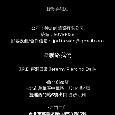
條款與細則
公司：神之帥國際有限公司
統編：93791056
顧客反饋/合作信箱： jpd.taiwan@gmail.com
☏聯絡我們
J.P.D 穿洞日常 Jeremy Piercing Daily
▫️西門創始店:
台北市萬華區中華路一段114巷4號
捷運西門站6號出口
徒步可到
▫️西門二店:
台北市萬華區漢中街50巷13號