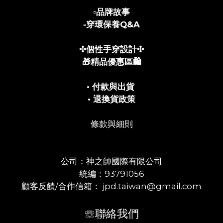
▫️
品牌故事
▫️
穿環保養Q&A
✣個性手穿設計✣
🎁精品優惠區🛍️
• 付款與出貨
• 退換貨政策
條款與細則
公司：神之帥國際有限公司
統編：93791056
顧客反饋/合作信箱： jpd.taiwan@gmail.com
☏聯絡我們