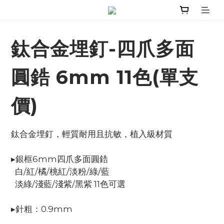
鈦合金埋釘-四爪多面
圓鋯 6mm 11色(單支
價)
鈦合金埋釘，輕質耐用且抗敏，植入級材質
▸銀框6mm四爪多面圓鋯
  白/紅/橘/桃紅/淡粉/綠/藍
  淡綠/淺藍/淺紫/黑紫 11色可選
▸針粗：0.9mm