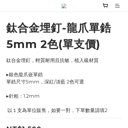
鈦合金埋釘-龍爪單鋯
5mm 2色(單支價)
鈦合金埋釘，輕質耐用且抗敏，植入級材質
▸銀色龍爪嵌單鋯
單鋯尺寸5mm，深紅/淡藍 2色可選
▸針粗：1.2mm
 以１支為單位販售，如要一對，下單數量請填2