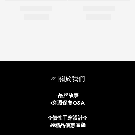
☞ 關於我們
▫️
品牌故事
▫️
穿環保養Q&A
✣個性手穿設計✣
🎁精品優惠區🛍️