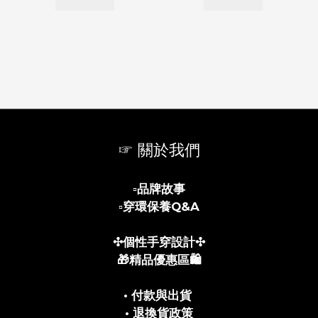
☞ 關於我們
▫️
品牌故事
▫️
穿環保養Q&A
✣個性手穿設計✣
🎁精品優惠區🛍️
• 付款與出貨
• 退換貨政策