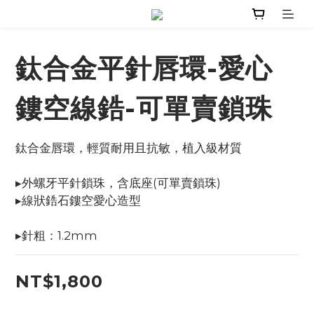
鈦合金平針唇環-愛心
鏤空線鋯-可單賣鎖珠
鈦合金唇環，輕質耐用且抗敏，植入級材質
▸外螺牙平針鎖珠，含底座(可單賣鎖珠)
▸線狀鋯石鏤空愛心造型
▸針粗：1.2mm
NT$1,800