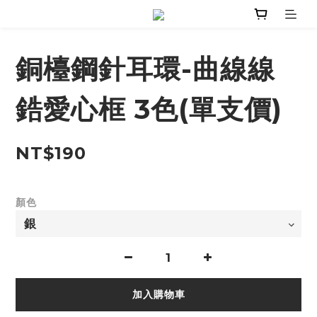
銅檯鋼針耳環-曲線線
鋯愛心框 3色(單支價)
NT$190
顏色
加入購物車