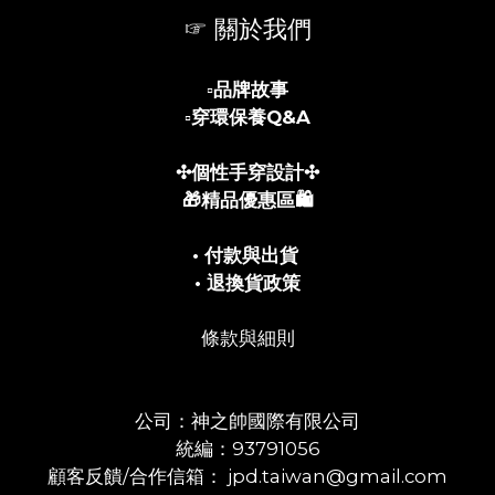
☞ 關於我們
▫️
品牌故事
▫️
穿環保養Q&A
✣個性手穿設計✣
🎁精品優惠區🛍️
• 付款與出貨
• 退換貨政策
條款與細則
公司：神之帥國際有限公司
統編：93791056
顧客反饋/合作信箱： jpd.taiwan@gmail.com