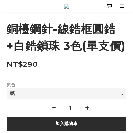
銅檯鋼針-線鋯框圓鋯
+白鋯鎖珠 3色(單支價)
NT$290
顏色
加入購物車