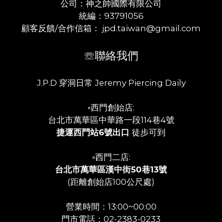
公司：神之帥國際有限公司
統編：93791056
顧客反饋/合作信箱： jpd.taiwan@gmail.com
☏聯絡我們
J.P.D 穿洞日常 Jeremy Piercing Daily
▫️西門創始店:
台北市萬華區中華路一段114巷4號
捷運西門站6號出口
徒步可到
▫️西門二店:
台北市萬華區漢中街50巷13號
(距離創始店100公尺處)
營業時間：13:00~00:00
門市電話：02-2383-0233