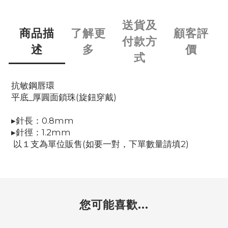
送貨及
商品描
了解更
顧客評
付款方
述
多
價
式
抗敏鋼唇環
平底_厚圓面鎖珠(旋鈕穿戴)
▸針長：0.8mm
▸針徑：1.2mm
以１支為單位販售(如要一對，下單數量請填2)
您可能喜歡...