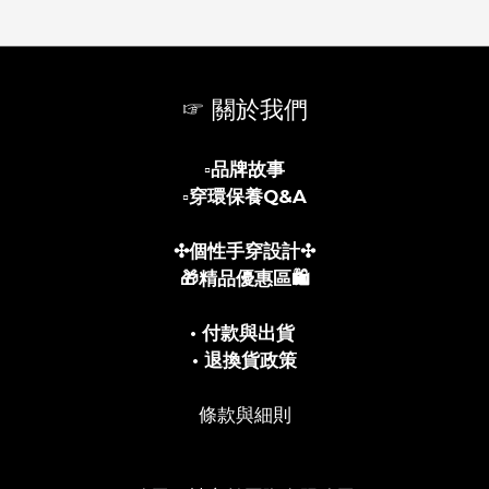
☞ 關於我們
▫️
品牌故事
▫️
穿環保養Q&A
✣個性手穿設計✣
🎁精品優惠區🛍️
• 付款與出貨
• 退換貨政策
條款與細則