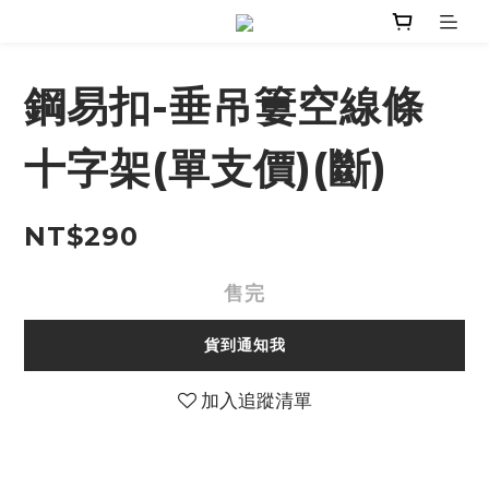
鋼易扣-垂吊簍空線條
十字架(單支價)(斷)
NT$290
售完
貨到通知我
加入追蹤清單