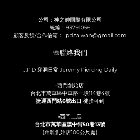
公司：神之帥國際有限公司
統編：93791056
顧客反饋/合作信箱： jpd.taiwan@gmail.com
☏聯絡我們
J.P.D 穿洞日常 Jeremy Piercing Daily
▫️西門創始店:
台北市萬華區中華路一段114巷4號
捷運西門站6號出口
徒步可到
▫️西門二店:
台北市萬華區漢中街50巷13號
(距離創始店100公尺處)