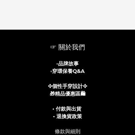
☞ 關於我們
▫️
品牌故事
▫️
穿環保養Q&A
✣個性手穿設計✣
🎁精品優惠區🛍️
• 付款與出貨
• 退換貨政策
條款與細則