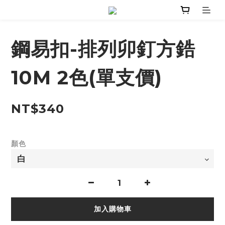
鋼易扣-排列卯釘方鋯
10M 2色(單支價)
NT$340
顏色
加入購物車