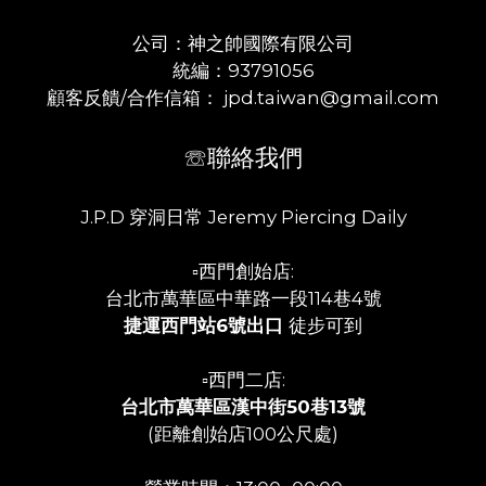
公司：神之帥國際有限公司
統編：93791056
顧客反饋/合作信箱： jpd.taiwan@gmail.com
☏聯絡我們
J.P.D 穿洞日常 Jeremy Piercing Daily
▫️西門創始店:
台北市萬華區中華路一段114巷4號
捷運西門站6號出口
徒步可到
▫️西門二店:
台北市萬華區漢中街50巷13號
(距離創始店100公尺處)