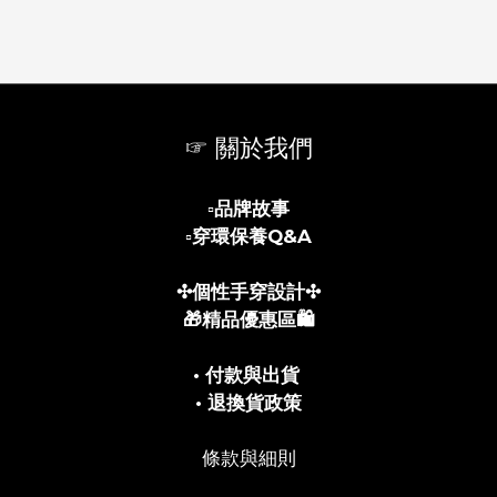
☞ 關於我們
▫️
品牌故事
▫️
穿環保養Q&A
✣個性手穿設計✣
🎁精品優惠區🛍️
• 付款與出貨
• 退換貨政策
條款與細則