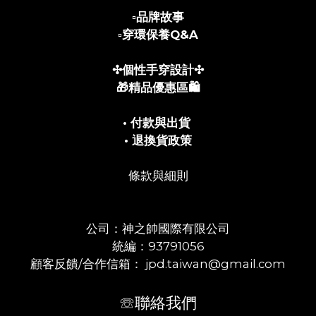
▫️
品牌故事
▫️
穿環保養Q&A
✣個性手穿設計✣
🎁精品優惠區🛍️
• 付款與出貨
• 退換貨政策
條款與細則
公司：神之帥國際有限公司
統編：93791056
顧客反饋/合作信箱： jpd.taiwan@gmail.com
☏聯絡我們