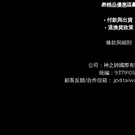
🎁精品優惠區🛍
• 付款與出貨
• 退換貨政策
條款與細則
公司：神之帥國際有
統編：937910
顧客反饋/合作信箱： jpd.taiwa