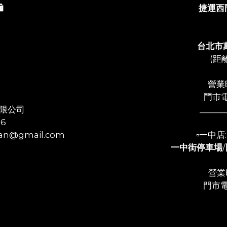
️
捷運西
台北市
(距
營業時
門市電
限公司
______
56
n@gmail.com
▫️一中
一中街停車場
/
營業時
門市電