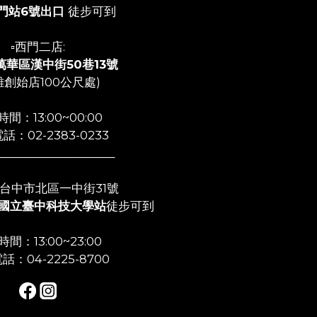
門站6號出口
徒步可到
▫️西門二店:
萬華區漢中街50巷13號
離創始店100公尺處)
間：13:00~00:00
話：02-2383-0233
_____________________
店:台中市北區一中街31號
國立臺中科技大學站
徒步可到
間：13:00~23:00
話：04-2225-8700