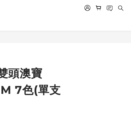
雙頭澳寶
2M 7色(單支