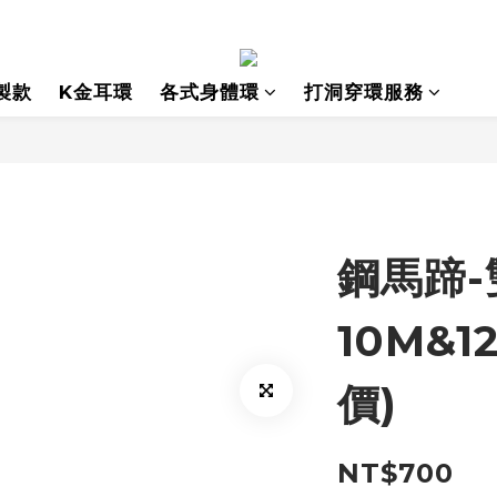
製款
K金耳環
各式身體環
打洞穿環服務
鋼馬蹄-
10M&1
價)
NT$700