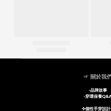
☞ 關於我
▫️
品牌故事
▫️
穿環保養Q&
✣個性手穿設計