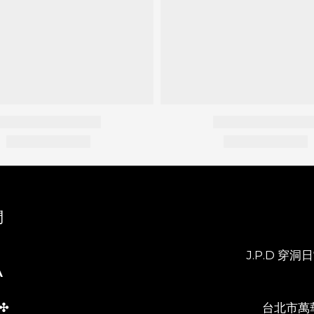
們
J.P.D 穿洞日常
A
✣
台北市萬