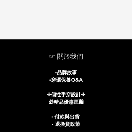
☞ 關於我們
▫️
品牌故事
▫️
穿環保養Q&A
✣個性手穿設計✣
🎁精品優惠區🛍️
• 付款與出貨
• 退換貨政策