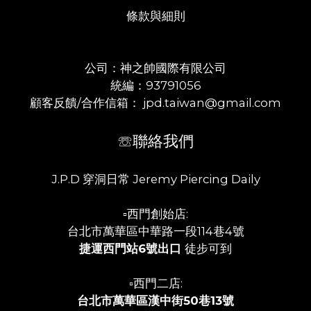
條款與細則
公司：神之帥國際有限公司
統編：93791056
顧客反饋/合作信箱： jpd.taiwan@gmail.com
☏聯絡我們
J.P.D 穿洞日常 Jeremy Piercing Daily
▫️西門創始店:
台北市萬華區中華路一段114巷4號
捷運西門站6號出口
徒步可到
▫️西門二店:
台北市萬華區漢中街50巷13號