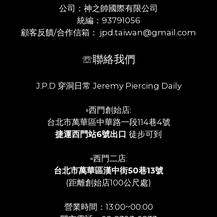
公司：神之帥國際有限公司
統編：93791056
顧客反饋/合作信箱： jpd.taiwan@gmail.com
☏聯絡我們
J.P.D 穿洞日常 Jeremy Piercing Daily
▫️西門創始店:
台北市萬華區中華路一段114巷4號
捷運西門站6號出口
徒步可到
▫️西門二店:
台北市萬華區漢中街50巷13號
(距離創始店100公尺處)
營業時間：13:00~00:00