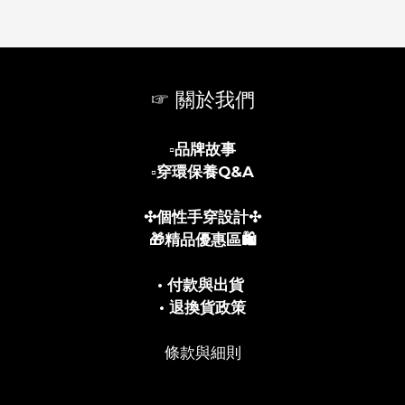
☞ 關於我們
▫️
品牌故事
▫️
穿環保養Q&A
✣個性手穿設計✣
🎁精品優惠區🛍️
• 付款與出貨
• 退換貨政策
條款與細則