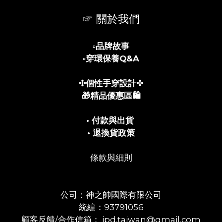
☞ 關於我們
▫️
品牌故事
▫️
穿環保養Q&A
✣個性手穿設計✣
🎁精品優惠區🛍️
• 付款與出貨
• 退換貨政策
條款與細則
公司：神之帥國際有限公司
統編：93791056
顧客反饋/合作信箱： jpd.taiwan@gmail.com