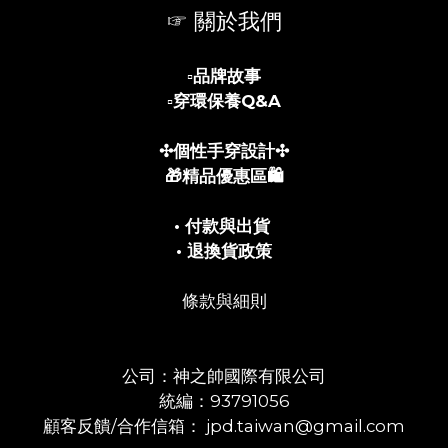
☞ 關於我們
▫️
品牌故事
▫️
穿環保養Q&A
✣個性手穿設計✣
🎁精品優惠區🛍️
• 付款與出貨
• 退換貨政策
條款與細則
公司：神之帥國際有限公司
統編：93791056
顧客反饋/合作信箱： jpd.taiwan@gmail.com