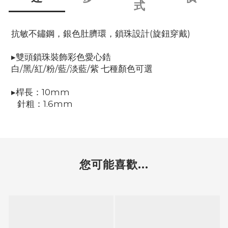
式
抗敏不鏽鋼，銀色肚臍環，鎖珠設計(旋鈕穿戴)
▸雙頭鎖珠裝飾彩色愛心鋯
白/黑/紅/粉/藍/淡藍/紫 七種顏色可選
▸桿長：10mm
針粗：1.6mm
您可能喜歡...