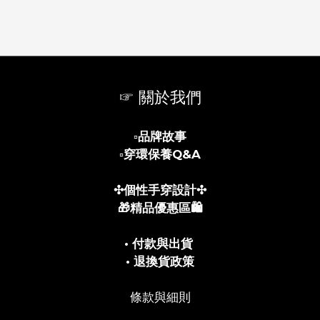
☞ 關於我們
▫️
品牌故事
▫️
穿環保養Q&A
✣個性手穿設計✣
🎁精品優惠區🛍️
• 付款與出貨
• 退換貨政策
條款與細則