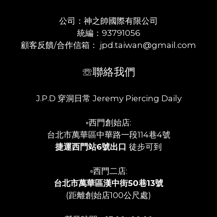
公司：神之帥國際有限公司
統編：93791056
顧客反饋/合作信箱： jpd.taiwan@gmail.com
☏聯絡我們
J.P.D 穿洞日常 Jeremy Piercing Daily
▫️西門創始店:
台北市萬華區中華路一段114巷4號
捷運西門站6號出口
徒步可到
▫️西門二店:
台北市萬華區漢中街50巷13號
(距離創始店100公尺處)