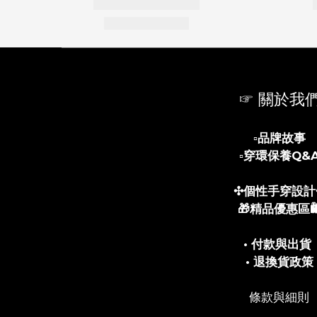
☞ 關於我
▫️
品牌故事
▫️
穿環保養Q&
✣個性手穿設計
🎁精品優惠區🛍
• 付款與出貨
• 退換貨政策
條款與細則