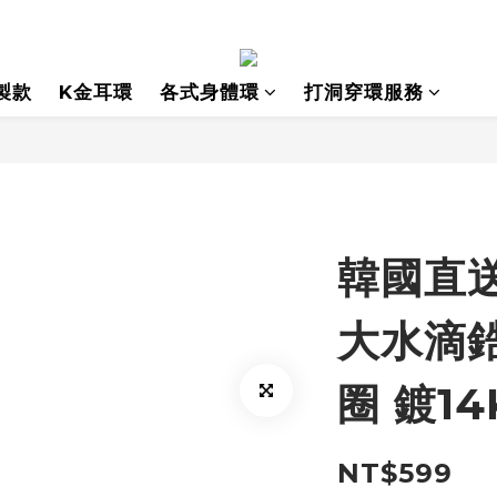
製款
K金耳環
各式身體環
打洞穿環服務
韓國直
大水滴
圈 鍍14
NT$599