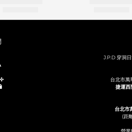
們
J.P.D 穿洞日常
A
✣
台北市萬
️
捷運西
台北市
(距
營業時