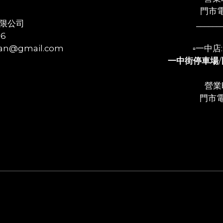
門市電
限公司
______
56
n@gmail.com
▫️一中
一中街停車場
/
營業時
門市電