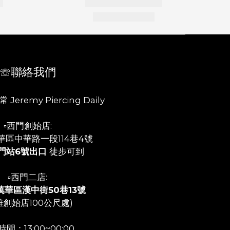
☏聯絡我們
 Jeremy Piercing Daily
▫️西門創始店:
華區中華路一段114巷4號
門站6號出口
徒步可到
▫️西門二店:
萬華區漢中街50巷13號
離創始店100公尺處)
間：13:00~00:00