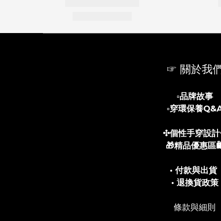
☞ 關於我
▫️
品牌故事
▫️
穿環保養Q&
✣個性手穿設計
🎁精品優惠區🛍
• 付款與出貨
• 退換貨政策
條款與細則