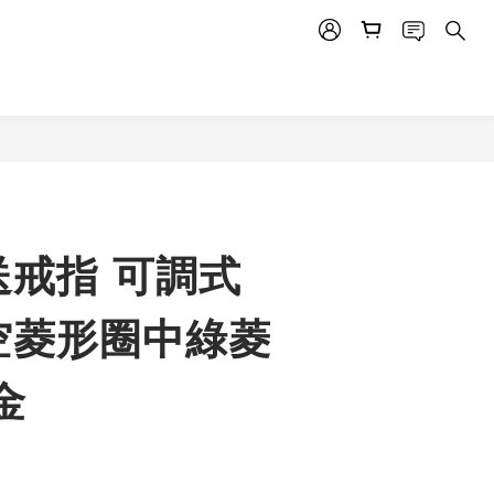
送戒指 可調式
空菱形圈中綠菱
金