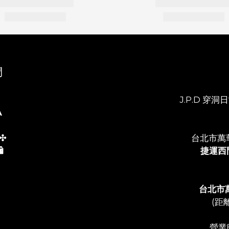
們
J.P.D 穿洞日常
A
✣
台北市萬
️
捷運西
台北市
(距
營業時