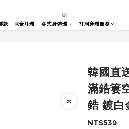
製款
K金耳環
各式身體環
打洞穿環服務
韓國直
滿鋯簍
鋯 鍍白
NT$539