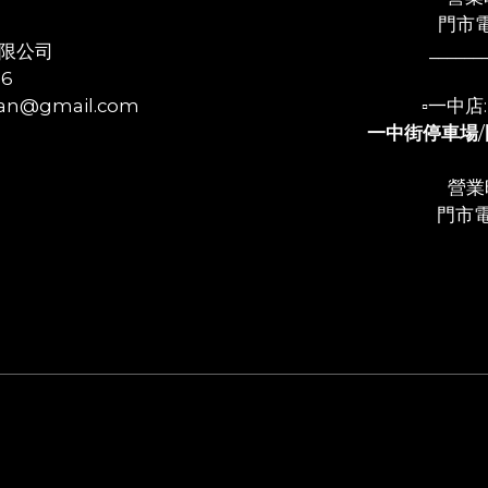
門市電
限公司
______
56
n@gmail.com
▫️一中
一中街停車場
/
營業時
門市電