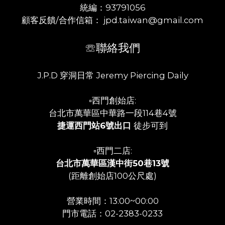
統編：93791056
顧客反饋/合作信箱： jpd.taiwan@gmail.com
☏聯絡我們
J.P.D 穿洞日常 Jeremy Piercing Daily
▫️西門創始店:
台北市萬華區中華路一段114巷4號
捷運西門站6號出口
徒步可到
▫️西門二店:
台北市萬華區漢中街50巷13號
(距離創始店100公尺處)
營業時間：13:00~00:00
門市電話：02-2383-0233