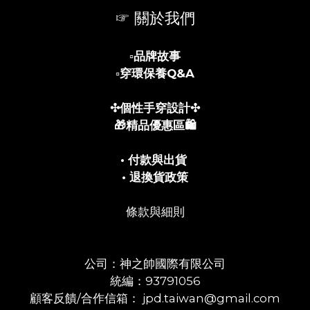
☞ 關於我們
▫️
品牌故事
▫️
穿環保養Q&A
✣個性手穿設計✣
🎁精品優惠區🛍️
• 付款與出貨
• 退換貨政策
條款與細則
公司：神之帥國際有限公司
統編：93791056
顧客反饋/合作信箱： jpd.taiwan@gmail.com