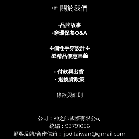
☞ 關於我們
▫️
品牌故事
▫️
穿環保養Q&A
✣個性手穿設計✣
🎁精品優惠區🛍️
• 付款與出貨
• 退換貨政策
條款與細則
公司：神之帥國際有限公司
統編：93791056
顧客反饋/合作信箱： jpd.taiwan@gmail.com