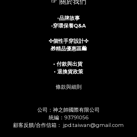
☞ 關於我們
▫️
品牌故事
▫️
穿環保養Q&A
✣個性手穿設計✣
🎁精品優惠區🛍️
• 付款與出貨
• 退換貨政策
條款與細則
公司：神之帥國際有限公司
統編：93791056
顧客反饋/合作信箱： jpd.taiwan@gmail.com