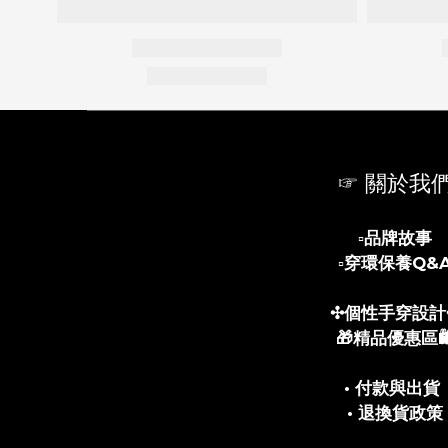
☞ 關於我
▫️
品牌故事
▫️
穿環保養Q&
✣個性手穿設計
🎁精品優惠區🛍
• 付款與出貨
• 退換貨政策