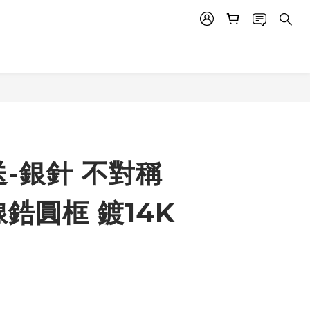
-銀針 不對稱
鋯圓框 鍍14K