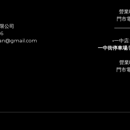
營業時
門市電
限公司
______
56
n@gmail.com
▫️一中
一中街停車場
/
營業時
門市電