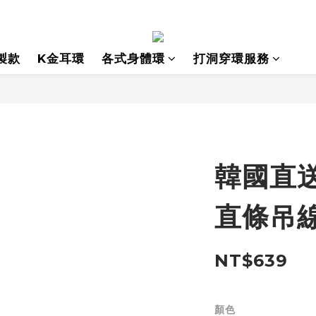
製款
K金耳環
各式身體環
打洞穿環服務
韓國直送
直條吊線
NT$639
顏色