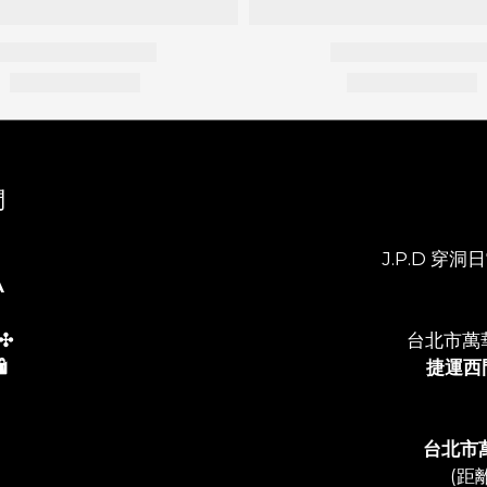
們
J.P.D 穿洞日常
A
✣
台北市萬
️
捷運西
台北市
(距