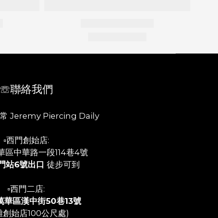
☏聯絡我們
 Jeremy Piercing Daily
▫️西門創始店:
華區中華路一段114巷4號
門站6號出口
徒步可到
▫️西門二店:
萬華區漢中街50巷13號
離創始店100公尺處)