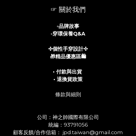
☞ 關於我們
▫️
品牌故事
▫️
穿環保養Q&A
✣個性手穿設計✣
🎁精品優惠區🛍️
• 付款與出貨
• 退換貨政策
條款與細則
公司：神之帥國際有限公司
統編：93791056
顧客反饋/合作信箱： jpd.taiwan@gmail.com