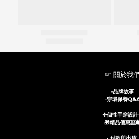
☞ 關於我
▫️
品牌故事
▫️
穿環保養Q&
✣個性手穿設計
🎁精品優惠區🛍
• 付款與出貨