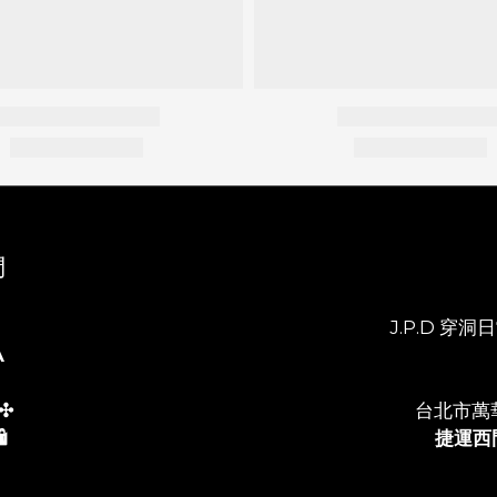
們
J.P.D 穿洞日常
A
✣
台北市萬
️
捷運西