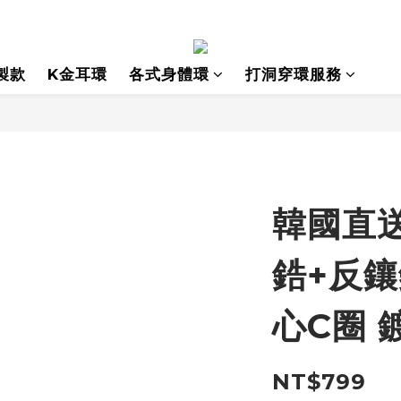
製款
K金耳環
各式身體環
打洞穿環服務
韓國直送
鋯+反
心C圈 鍍
NT$799