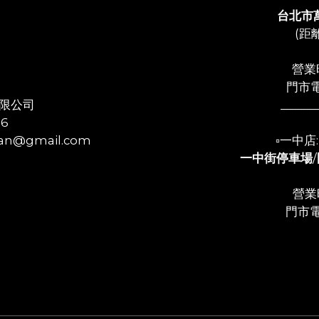
台北市
(距
營業時
門市電
限公司
______
56
n@gmail.com
▫️一中
一中街停車場
/
營業時
門市電