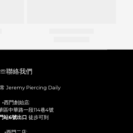
☏聯絡我們
 Jeremy Piercing Daily
▫️西門創始店:
華區中華路一段114巷4號
門站6號出口
徒步可到
▫️西門二店: