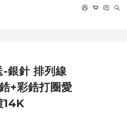
-銀針 排列線
鑲鋯+彩鋯打圈愛
14K