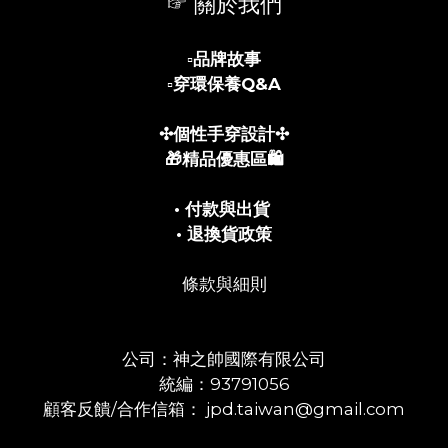
☞ 關於我們
▫️
品牌故事
▫️
穿環保養Q&A
✣個性手穿設計✣
🎁精品優惠區🛍️
• 付款與出貨
• 退換貨政策
條款與細則
公司：神之帥國際有限公司
統編：93791056
顧客反饋/合作信箱： jpd.taiwan@gmail.com