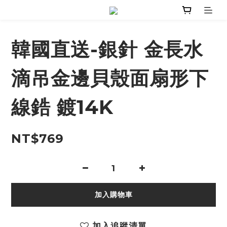
韓國直送-銀針 金長水
滴吊金邊貝殼面扇形下
線鋯 鍍14K
NT$769
加入購物車
加入追蹤清單