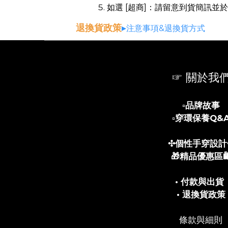
如選 [超商]：請留意到貨簡訊
退換貨政策
▸
注意事項&退換貨方式
☞ 關於我
▫️
品牌故事
▫️
穿環保養Q&
✣個性手穿設計
🎁精品優惠區🛍
• 付款與出貨
• 退換貨政策
條款與細則