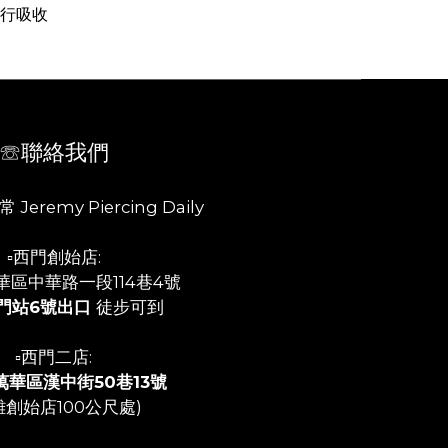
自行吸收
☏聯絡我們
 Jeremy Piercing Daily
▫️西門創始店:
華區中華路一段114巷4號
門站6號出口
徒步可到
▫️西門二店:
萬華區漢中街50巷13號
離創始店100公尺處)