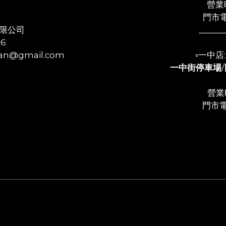
營業時
門市電
限公司
______
56
n@gmail.com
▫️一中
一中街停車場
/
營業時
門市電