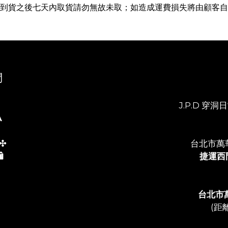
並於到貨之後七天內取貨請勿無故未取；如造成運費損失將由顧客
們
J.P.D 穿洞日常
A
✣
台北市萬
️
捷運西
台北市
(距